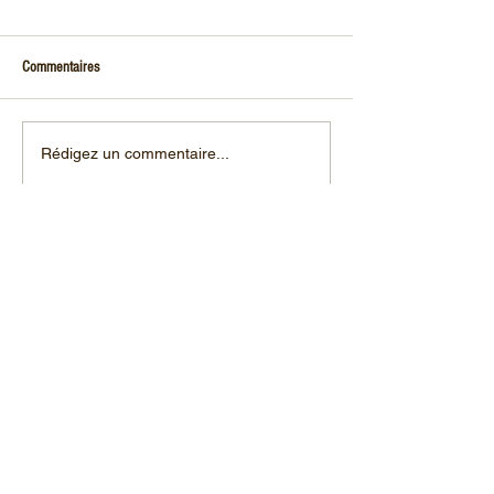
Commentaires
Bientôt les 🍓 en cueillette !
Le désherbage mécan
Rédigez un commentaire...
verger