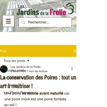
Post
Tous les posts
Les Jardins de la Frolle
Tous les posts
9 août 2024
1 min de lecture
La conservation des Poires : tout un
La pépinière
art à maitriser !
Le Verger
Les Plants Potagers
Une poire 
se récolte avant maturité
 car 
une poire mûre est une poire tombée 
au sol !